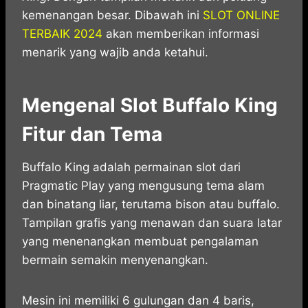
kemenangan besar. Dibawah ini
SLOT ONLINE
TERBAIK 2024
akan memberikan informasi
menarik yang wajib anda ketahui.
Mengenal Slot Buffalo King
Fitur dan Tema
Buffalo King adalah permainan slot dari
Pragmatic Play yang mengusung tema alam
dan binatang liar, terutama bison atau buffalo.
Tampilan grafis yang menawan dan suara latar
yang menenangkan membuat pengalaman
bermain semakin menyenangkan.
Mesin ini memiliki 6 gulungan dan 4 baris,