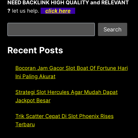
NEED BACKLINK HIGH QUALITY and RELEVANT
?
let us help.
click here
Search
Search
Recent Posts
Bocoran Jam Gacor Slot Boat Of Fortune Hari
Ini Paling Akurat
Strategi Slot Hercules Agar Mudah Dapat
Jackpot Besar
Trik Scatter Cepat Di Slot Phoenix Rises
Terbaru