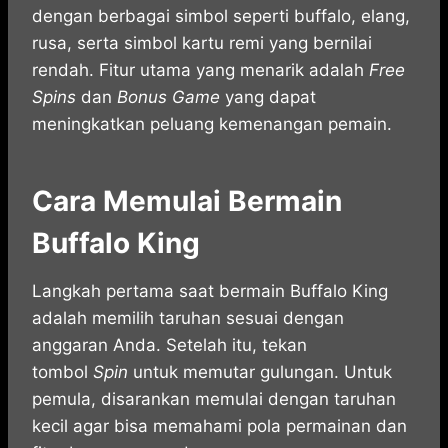
dengan berbagai simbol seperti buffalo, elang,
rusa, serta simbol kartu remi yang bernilai
rendah. Fitur utama yang menarik adalah
Free
Spins
dan
Bonus Game
yang dapat
meningkatkan peluang kemenangan pemain.
Cara Memulai Bermain
Buffalo King
Langkah pertama saat bermain Buffalo King
adalah memilih taruhan sesuai dengan
anggaran Anda. Setelah itu, tekan
tombol
Spin
untuk memutar gulungan. Untuk
pemula, disarankan memulai dengan taruhan
kecil agar bisa memahami pola permainan dan