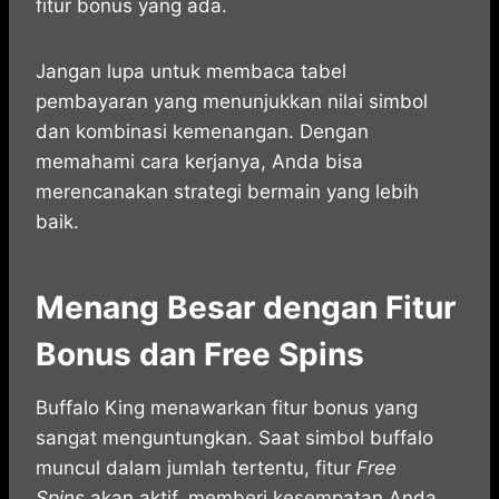
fitur bonus yang ada.
Jangan lupa untuk membaca tabel
pembayaran yang menunjukkan nilai simbol
dan kombinasi kemenangan. Dengan
memahami cara kerjanya, Anda bisa
merencanakan strategi bermain yang lebih
baik.
Menang Besar dengan Fitur
Bonus dan Free Spins
Buffalo King menawarkan fitur bonus yang
sangat menguntungkan. Saat simbol buffalo
muncul dalam jumlah tertentu, fitur
Free
Spins
akan aktif, memberi kesempatan Anda