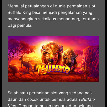
h
a
e
e
k
i
a
c
s
l
y
n
Memulai petualangan di dunia permainan slot
t
e
s
e
p
e
Buffalo King bisa menjadi pengalaman yang
s
b
e
g
e
menyenangkan sekaligus menantang, terutama
A
o
n
r
bagi pemula.
p
o
g
a
p
k
e
m
r
Salah satu permainan slot yang sedang naik
daun dan cocok untuk pemula adalah
Buffalo
King
. Dengan tampilan menarik dan peluang