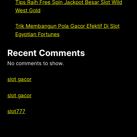
Tips Raih Free Spin Jackpot Besar Slot Wild
West Gold
Trik Membangun Pola Gacor Efektif Di Slot
Egyptian Fortunes
Recent Comments
No comments to show.
slot gacor
slot gacor
slot777