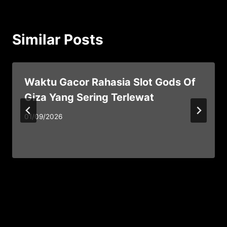
Similar Posts
Waktu Gacor Rahasia Slot Gods Of
Giza Yang Sering Terlewat
01/09/2026