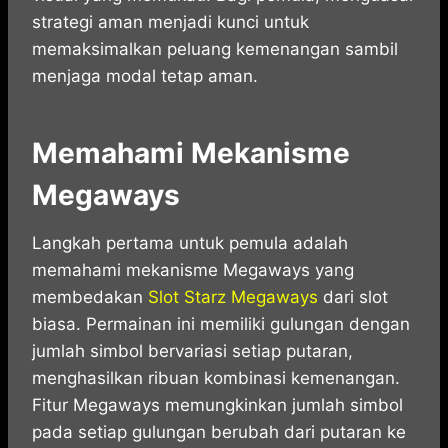
strategi aman menjadi kunci untuk
memaksimalkan peluang kemenangan sambil
menjaga modal tetap aman.
Memahami Mekanisme
Megaways
Langkah pertama untuk pemula adalah
memahami mekanisme Megaways yang
membedakan
Slot Starz Megaways
dari slot
biasa. Permainan ini memiliki gulungan dengan
jumlah simbol bervariasi setiap putaran,
menghasilkan ribuan kombinasi kemenangan.
Fitur Megaways memungkinkan jumlah simbol
pada setiap gulungan berubah dari putaran ke