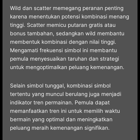
Wild dan scatter memegang peranan penting
karena menentukan potensi kombinasi menang
tinggi. Scatter memicu putaran gratis atau
bonus tambahan, sedangkan wild membantu
membentuk kombinasi dengan nilai tinggi.
Mengamati frekuensi simbol ini membantu
pemula menyesuaikan taruhan dan strategi
untuk mengoptimalkan peluang kemenangan.
Selain simbol tunggal, kombinasi simbol
tertentu yang muncul berulang juga menjadi
indikator tren permainan. Pemula dapat
memanfaatkan tren ini untuk memilih waktu
bermain yang optimal dan meningkatkan
peluang meraih kemenangan signifikan.