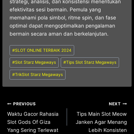
strategi, analisis, dan konsistensi menentukan
efektivitas sesi bermain. Pemula yang
memahami pola simbol, ritme spin, dan fase
optimal dapat mengoptimalkan pengalaman
bermain secara aman dan berkelanjutan.
Post
#
SLOT ONLINE TERBAIK 2024
Tags:
#
Slot Starz Megaways
#
Tips Slot Starz Megaways
#
TrikSlot Starz Megaways
Post
PREVIOUS
NEXT
Waktu Gacor Rahasia
Tips Main Slot Meow
navigation
Slot Gods Of Giza
Janken Agar Menang
Yang Sering Terlewat
Lebih Konsisten