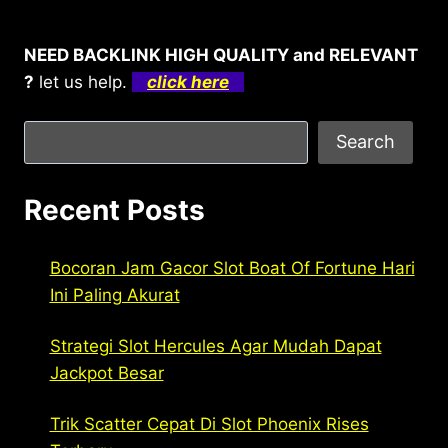
NEED BACKLINK HIGH QUALITY and RELEVANT
?
let us help.
click here
Search
Search
Recent Posts
Bocoran Jam Gacor Slot Boat Of Fortune Hari
Ini Paling Akurat
Strategi Slot Hercules Agar Mudah Dapat
Jackpot Besar
Trik Scatter Cepat Di Slot Phoenix Rises