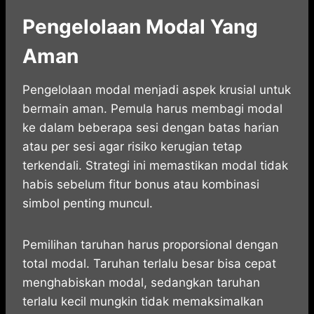
Pengelolaan Modal Yang
Aman
Pengelolaan modal menjadi aspek krusial untuk
bermain aman. Pemula harus membagi modal
ke dalam beberapa sesi dengan batas harian
atau per sesi agar risiko kerugian tetap
terkendali. Strategi ini memastikan modal tidak
habis sebelum fitur bonus atau kombinasi
simbol penting muncul.
Pemilihan taruhan harus proporsional dengan
total modal. Taruhan terlalu besar bisa cepat
menghabiskan modal, sedangkan taruhan
terlalu kecil mungkin tidak memaksimalkan