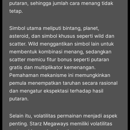
putaran, sehingga jumlah cara menang tidak
tetap.
Simbol utama meliputi bintang, planet,
asteroid, dan simbol khusus seperti wild dan
scatter. Wild menggantikan simbol lain untuk
membentuk kombinasi menang, sedangkan
scatter memicu fitur bonus seperti putaran
gratis dan multiplikator kemenangan.
Pemahaman mekanisme ini memungkinkan
pemula menempatkan taruhan secara rasional
dan mengatur ekspektasi terhadap hasil
putaran.
Selain itu, volatilitas permainan menjadi aspek
penting. Starz Megaways memiliki volatilitas