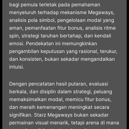
bagi pemula terletak pada pemahaman
menyeluruh terhadap mekanisme Megaways,
analisis pola simbol, pengelolaan modal yang
aman, pemanfaatan fitur bonus, analisis ritme
spin, strategi taruhan bertahap, dan kendali
emosi. Pendekatan ini memungkinkan
pengambilan keputusan yang rasional, terukur,
dan konsisten, bukan sekadar mengandalkan
intuisi.
Dengan pencatatan hasil putaran, evaluasi
berkala, dan disiplin dalam strategi, peluang
memaksimalkan modal, memicu fitur bonus,
dan meraih kemenangan meningkat secara
signifikan. Starz Megaways bukan sekadar
permainan visual menarik, tetapi arena di mana