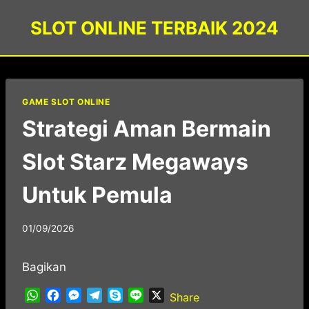
Skip
SLOT ONLINE TERBAIK 2024
to
content
GAME SLOT ONLINE
Strategi Aman Bermain
Slot Starz Megaways
Untuk Pemula
01/09/2026
Bagikan
W
F
M
T
S
L
X
Share