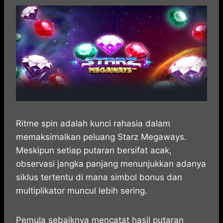
Ritme spin adalah kunci rahasia dalam
memaksimalkan peluang Starz Megaways.
Meskipun setiap putaran bersifat acak,
observasi jangka panjang menunjukkan adanya
siklus tertentu di mana simbol bonus dan
multiplikator muncul lebih sering.
Pemula sebaiknya mencatat hasil putaran