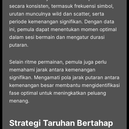
secara konsisten, termasuk frekuensi simbol,
urutan munculnya wild dan scatter, serta
periode kemenangan signifikan. Dengan data
ini, pemula dapat menentukan momen optimal
dalam sesi bermain dan mengatur durasi
putaran.
Selain ritme permainan, pemula juga perlu
memahami jarak antara kemenangan
signifikan. Mengamati pola jarak putaran antara
kemenangan besar membantu mengidentifikasi
fase optimal untuk meningkatkan peluang
menang.
Strategi Taruhan Bertahap