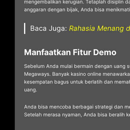
mengembalikan kerugian. Tetaplah disiplin 
anggaran dengan bijak, Anda bisa menikmati 
Baca Juga:
Rahasia Menang di
Manfaatkan Fitur Demo
Sebelum Anda mulai bermain dengan uang su
Megaways. Banyak kasino online menawarkan ve
kesempatan bagus untuk berlatih dan memaha
uang.
Anda bisa mencoba berbagai strategi dan mel
Setelah merasa nyaman, Anda bisa beralih 