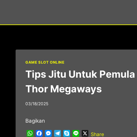
Skip
to
content
GAME SLOT ONLINE
Tips Jitu Untuk Pemula 
Thor Megaways
03/18/2025
Bagikan
W
F
M
T
S
L
X
Share