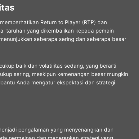
itas
k memperhatikan Return to Player (RTP) dan
total taruhan yang dikembalikan kepada pemain
s menunjukkan seberapa sering dan seberapa besar
kup baik dan volatilitas sedang, yang berarti
ukup sering, meskipun kemenangan besar mungkin
bantu Anda mengatur ekspektasi dan strategi
 menjadi pengalaman yang menyenangkan dan
ja permainan dan menerapkan strategi yang