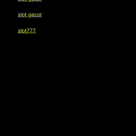
slot gacor
slot777