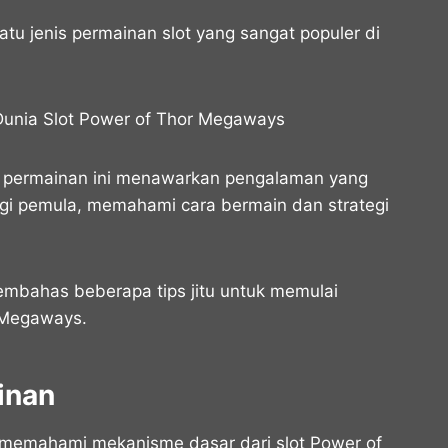
tu jenis permainan slot yang sangat populer di
 permainan ini menawarkan pengalaman yang
gi pemula, memahami cara bermain dan strategi
embahas
beberapa tips jitu untuk memulai
r Megaways.
inan
 memahami mekanisme dasar dari slot Power of