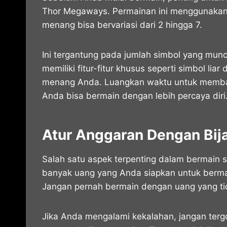
Thor Megaways. Permainan ini menggunakan 
menang bisa bervariasi dari 2 hingga 7.
Ini tergantung pada jumlah simbol yang muncul
memiliki fitur-fitur khusus seperti simbol l
menang Anda. Luangkan waktu untuk membaca
Anda bisa bermain dengan lebih percaya diri
Atur Anggaran Dengan Bij
Salah satu aspek terpenting dalam bermain 
banyak uang yang Anda siapkan untuk berma
Jangan pernah bermain dengan uang yang ti
Jika Anda mengalami kekalahan, jangan terg