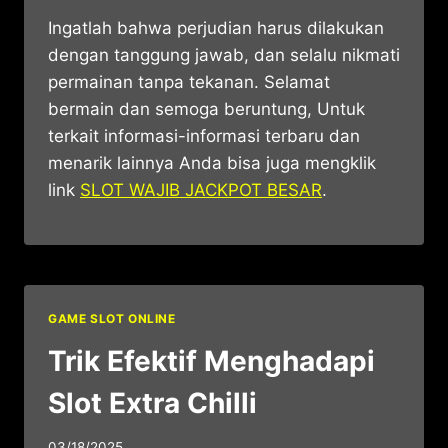
Ingatlah bahwa perjudian harus dilakukan
dengan tanggung jawab, dan selalu nikmati
permainan tanpa tekanan. Selamat
bermain dan semoga beruntung, Untuk
terkait informasi-informasi terbaru dan
menarik lainnya Anda bisa juga mengklik
link
SLOT WAJIB JACKPOT BESAR
.
GAME SLOT ONLINE
Trik Efektif Menghadapi
Slot Extra Chilli
03/18/2025