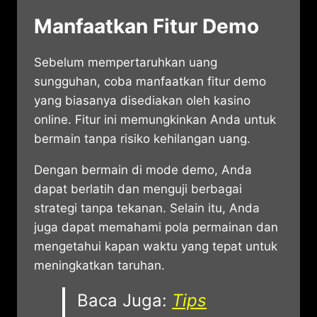
Manfaatkan Fitur Demo
Sebelum mempertaruhkan uang
sungguhan, coba manfaatkan fitur demo
yang biasanya disediakan oleh kasino
online. Fitur ini memungkinkan Anda untuk
bermain tanpa risiko kehilangan uang.
Dengan bermain di mode demo, Anda
dapat berlatih dan menguji berbagai
strategi tanpa tekanan. Selain itu, Anda
juga dapat memahami pola permainan dan
mengetahui kapan waktu yang tepat untuk
meningkatkan taruhan.
Baca Juga:
Tips