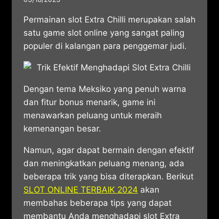
Permainan slot Extra Chilli merupakan salah
satu game slot online yang sangat paling
populer di kalangan para penggemar judi.
Dengan tema Meksiko yang penuh warna
dan fitur bonus menarik, game ini
menawarkan peluang untuk meraih
kemenangan besar.
Namun, agar dapat bermain dengan efektif
dan meningkatkan peluang menang, ada
beberapa trik yang bisa diterapkan. Berikut
SLOT ONLINE TERBAIK 2024
akan
membahas beberapa tips yang dapat
membantu Anda menghadapi slot Extra