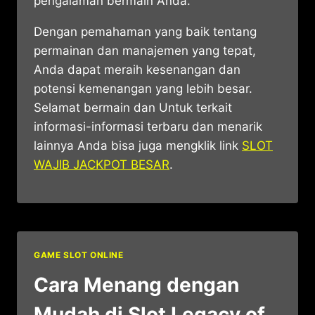
pengalaman bermain Anda.
Dengan pemahaman yang baik tentang
permainan dan manajemen yang tepat,
Anda dapat meraih kesenangan dan
potensi kemenangan yang lebih besar.
Selamat bermain dan Untuk terkait
informasi-informasi terbaru dan menarik
lainnya Anda bisa juga mengklik link
SLOT
WAJIB JACKPOT BESAR
.
GAME SLOT ONLINE
Cara Menang dengan
Mudah di Slot Legacy of