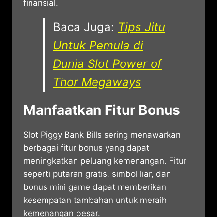
finansial.
Baca Juga:
Tips Jitu
Untuk Pemula di
Dunia Slot Power of
Thor Megaways
Manfaatkan Fitur Bonus
Slot Piggy Bank Bills sering menawarkan
berbagai fitur bonus yang dapat
meningkatkan peluang kemenangan. Fitur
seperti putaran gratis, simbol liar, dan
bonus mini game dapat memberikan
kesempatan tambahan untuk meraih
kemenangan besar.