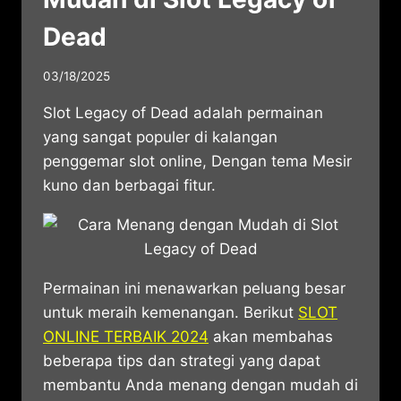
Dead
03/18/2025
Slot Legacy of Dead adalah permainan
yang sangat populer di kalangan
penggemar slot online, Dengan tema Mesir
kuno dan berbagai fitur.
Permainan ini menawarkan peluang besar
untuk meraih kemenangan. Berikut
SLOT
ONLINE TERBAIK 2024
akan membahas
beberapa tips dan strategi yang dapat
membantu Anda menang dengan mudah di