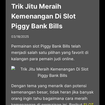
Trik Jitu Meraih
Kemenangan Di Slot
Piggy Bank Bills
03/18/2025
Permainan slot Piggy Bank Bills telah
menjadi salah satu pilihan yang favorit di
kalangan para pemain judi online.
Dengan tema yang menarik dan potensi
kemenangan besar, tidak heran jika banyak
orang ingin tahu bagaimana cara meraih
kemenangan di permainan ini. Berikut
SLOT