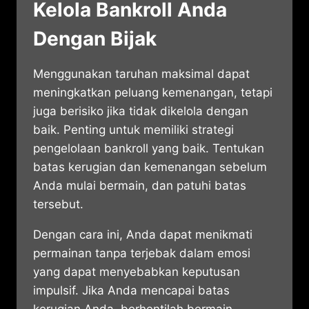
Kelola Bankroll Anda
Dengan Bijak
Menggunakan taruhan maksimal dapat
meningkatkan peluang kemenangan, tetapi
juga berisiko jika tidak dikelola dengan
baik. Penting untuk memiliki strategi
pengelolaan bankroll yang baik. Tentukan
batas kerugian dan kemenangan sebelum
Anda mulai bermain, dan patuhi batas
tersebut.
Dengan cara ini, Anda dapat menikmati
permainan tanpa terjebak dalam emosi
yang dapat menyebabkan keputusan
impulsif. Jika Anda mencapai batas