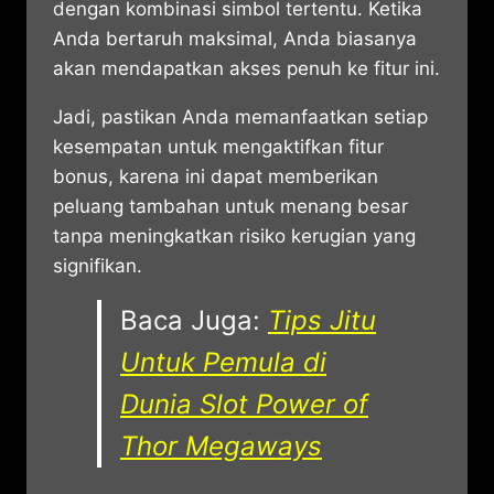
dengan kombinasi simbol tertentu. Ketika
Anda bertaruh maksimal, Anda biasanya
akan mendapatkan akses penuh ke fitur ini.
Jadi, pastikan Anda memanfaatkan setiap
kesempatan untuk mengaktifkan fitur
bonus, karena ini dapat memberikan
peluang tambahan untuk menang besar
tanpa meningkatkan risiko kerugian yang
signifikan.
Baca Juga:
Tips Jitu
Untuk Pemula di
Dunia Slot Power of
Thor Megaways