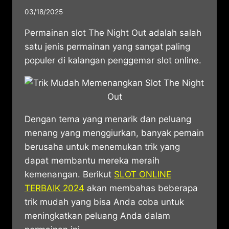
03/18/2025
Permainan slot The Night Out adalah salah
satu jenis permainan yang sangat paling
populer di kalangan penggemar slot online.
Dengan tema yang menarik dan peluang
menang yang menggiurkan, banyak pemain
berusaha untuk menemukan trik yang
dapat membantu mereka meraih
kemenangan. Berikut
SLOT ONLINE
TERBAIK 2024
akan membahas beberapa
trik mudah yang bisa Anda coba untuk
meningkatkan peluang Anda dalam