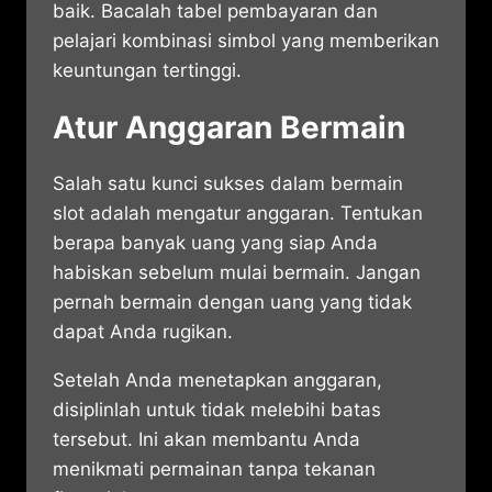
baik. Bacalah tabel pembayaran dan
pelajari kombinasi simbol yang memberikan
keuntungan tertinggi.
Atur Anggaran Bermain
Salah satu kunci sukses dalam bermain
slot adalah mengatur anggaran. Tentukan
berapa banyak uang yang siap Anda
habiskan sebelum mulai bermain. Jangan
pernah bermain dengan uang yang tidak
dapat Anda rugikan.
Setelah Anda menetapkan anggaran,
disiplinlah untuk tidak melebihi batas
tersebut. Ini akan membantu Anda
menikmati permainan tanpa tekanan