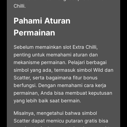
Chilli.
Pahami Aturan
Permainan
Sebelum memainkan slot Extra Chilli,
penting untuk memahami aturan dan
mekanisme permainan. Pelajari berbagai
simbol yang ada, termasuk simbol Wild dan
Scatter, serta bagaimana fitur bonus
berfungsi. Dengan memahami cara kerja
permainan, Anda bisa membuat keputusan
yang lebih baik saat bermain.
Misalnya, mengetahui bahwa simbol
Scatter dapat memicu putaran gratis bisa