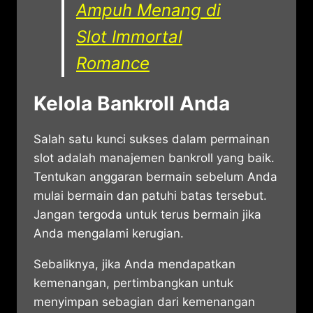
Ampuh Menang di
Slot Immortal
Romance
Kelola Bankroll Anda
Salah satu kunci sukses dalam permainan
slot adalah manajemen bankroll yang baik.
Tentukan anggaran bermain sebelum Anda
mulai bermain dan patuhi batas tersebut.
Jangan tergoda untuk terus bermain jika
Anda mengalami kerugian.
Sebaliknya, jika Anda mendapatkan
kemenangan, pertimbangkan untuk
menyimpan sebagian dari kemenangan