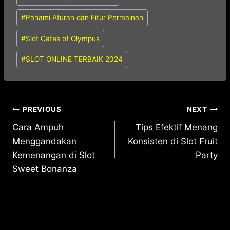
#
Pahami Aturan dan Fitur Permainan
#
Slot Gates of Olympus
#
SLOT ONLINE TERBAIK 2024
Post
PREVIOUS
NEXT
Cara Ampuh
Tips Efektif Menang
navigation
Menggandakan
Konsisten di Slot Fruit
Kemenangan di Slot
Party
Sweet Bonanza