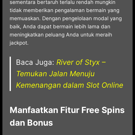
sementara bertaruh terlalu rendah mungkin
tidak memberikan pengalaman bermain yang
memuaskan. Dengan pengelolaan modal yang
baik, Anda dapat bermain lebih lama dan
meningkatkan peluang Anda untuk meraih
jackpot.
Baca Juga:
River of Styx –
Temukan Jalan Menuju
Kemenangan dalam Slot Online
Manfaatkan Fitur Free Spins
dan Bonus