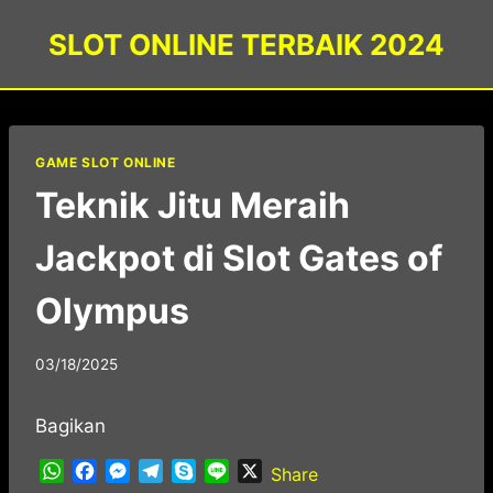
Skip
SLOT ONLINE TERBAIK 2024
to
content
GAME SLOT ONLINE
Teknik Jitu Meraih
Jackpot di Slot Gates of
Olympus
03/18/2025
Bagikan
W
F
M
T
S
L
X
Share