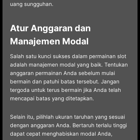
uang sungguhan.
Atur Anggaran dan
Manajemen Modal
Salah satu kunci sukses dalam permainan slot
adalah manajemen modal yang baik. Tentukan
anggaran permainan Anda sebelum mulai
bermain dan patuhi batas tersebut. Jangan
tergoda untuk terus bermain jika Anda telah
mencapai batas yang ditetapkan.
Selain itu, pilihlah ukuran taruhan yang sesuai
dengan anggaran Anda. Bertaruh terlalu tinggi
dapat cepat menghabiskan modal Anda,