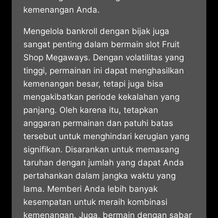
kemenangan Anda.
Mengelola bankroll dengan bijak juga
sangat penting dalam bermain slot Fruit
Shop Megaways. Dengan volatilitas yang
tinggi, permainan ini dapat menghasilkan
kemenangan besar, tetapi juga bisa
mengakibatkan periode kekalahan yang
panjang. Oleh karena itu, tetapkan
anggaran permainan dan patuhi batas
tersebut untuk menghindari kerugian yang
signifikan. Disarankan untuk memasang
taruhan dengan jumlah yang dapat Anda
pertahankan dalam jangka waktu yang
lama. Memberi Anda lebih banyak
kesempatan untuk meraih kombinasi
kemenangan. Juga, bermain dengan sabar