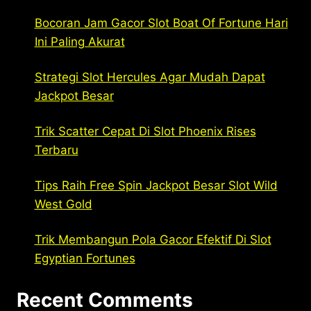
Bocoran Jam Gacor Slot Boat Of Fortune Hari
Ini Paling Akurat
Strategi Slot Hercules Agar Mudah Dapat
Jackpot Besar
Trik Scatter Cepat Di Slot Phoenix Rises
Terbaru
Tips Raih Free Spin Jackpot Besar Slot Wild
West Gold
Trik Membangun Pola Gacor Efektif Di Slot
Egyptian Fortunes
Recent Comments