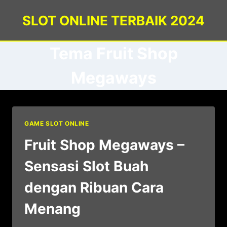
Skip
SLOT ONLINE TERBAIK 2024
to
content
Tema Fruit Shop
Megaways
GAME SLOT ONLINE
Fruit Shop Megaways –
Sensasi Slot Buah
dengan Ribuan Cara
Menang