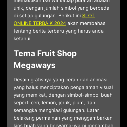
memastikan bahwa setiap putaran adalah
unik, dengan jumlah simbol yang berbeda
di setiap gulungan. Berikut ini
SLOT
ONLINE TERBAIK 2024
akan membahas
tentang berita terbaru yang harus anda
ketahui.
Tema Fruit Shop
Megaways
Desain grafisnya yang cerah dan animasi
yang halus menciptakan pengalaman visual
yang memikat, dengan simbol-simbol buah
seperti ceri, lemon, jeruk, plum, dan
semangka menghiasi gulungan. Latar
belakang permainan yang menggambarkan
kios buah yang berwarna-warni menambah