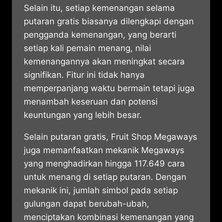
Selain itu, setiap kemenangan selama
putaran gratis biasanya dilengkapi dengan
pengganda kemenangan, yang berarti
setiap kali pemain menang, nilai
kemenangannya akan meningkat secara
signifikan. Fitur ini tidak hanya
memperpanjang waktu bermain tetapi juga
menambah keseruan dan potensi
keuntungan yang lebih besar.
Selain putaran gratis, Fruit Shop Megaways
juga memanfaatkan mekanik Megaways
yang menghadirkan hingga 117.649 cara
untuk menang di setiap putaran. Dengan
mekanik ini, jumlah simbol pada setiap
gulungan dapat berubah-ubah,
menciptakan kombinasi kemenangan yang