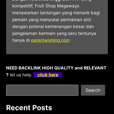
kompetitif, Fruit Shop Megaways
menawarkan tantangan yang menarik bagi
pemain yang menyukai permainan slot
dengan potensi kemenangan besar dan
pengalaman bermain yang seru tentunya
hanya di
parentwishing.com
NEED BACKLINK HIGH QUALITY and RELEVANT
?
let us help.
click here
Search
Search
Recent Posts