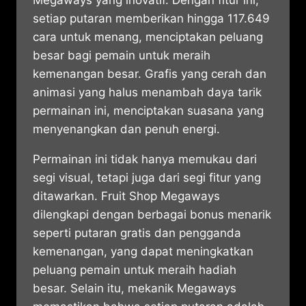
Megaways yang inovatif. Dengan fitur ini,
setiap putaran memberikan hingga 117.649
cara untuk menang, menciptakan peluang
besar bagi pemain untuk meraih
kemenangan besar. Grafis yang cerah dan
animasi yang halus menambah daya tarik
permainan ini, menciptakan suasana yang
menyenangkan dan penuh energi.
Permainan ini tidak hanya memukau dari
segi visual, tetapi juga dari segi fitur yang
ditawarkan. Fruit Shop Megaways
dilengkapi dengan berbagai bonus menarik
seperti putaran gratis dan pengganda
kemenangan, yang dapat meningkatkan
peluang pemain untuk meraih hadiah
besar. Selain itu, mekanik Megaways