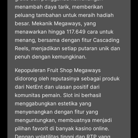
menambah daya tarik, memberikan
peluang tambahan untuk meraih hadiah
besar. Mekanik Megaways, yang
menawarkan hingga 117.649 cara untuk
menang, bersama dengan fitur Cascading
Reels, menjadikan setiap putaran unik dan
penuh dengan kemungkinan.
Kepopuleran Fruit Shop Megaways
didorong oleh reputasinya sebagai produk
dari NetEnt dan ulasan positif dari
komunitas pemain. Slot ini berhasil
menggabungkan estetika yang
menyenangkan dengan fitur yang
menguntungkan, membuatnya menjadi
pilihan favorit di banyak kasino online.
Dengan volatilitas tinggi dan RTP yang