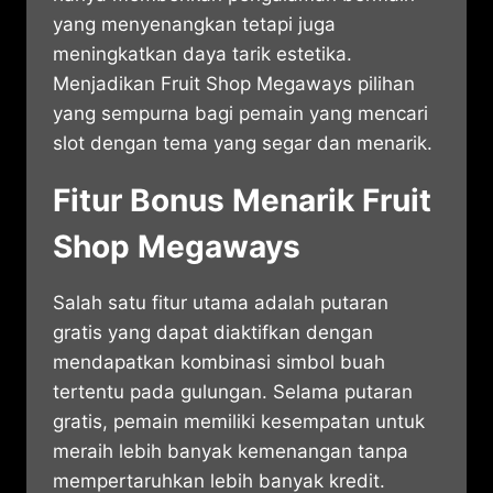
yang menyenangkan tetapi juga
meningkatkan daya tarik estetika.
Menjadikan Fruit Shop Megaways pilihan
yang sempurna bagi pemain yang mencari
slot dengan tema yang segar dan menarik.
Fitur Bonus Menarik Fruit
Shop Megaways
Salah satu fitur utama adalah putaran
gratis yang dapat diaktifkan dengan
mendapatkan kombinasi simbol buah
tertentu pada gulungan. Selama putaran
gratis, pemain memiliki kesempatan untuk
meraih lebih banyak kemenangan tanpa
mempertaruhkan lebih banyak kredit.