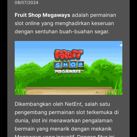
08/07/2024
Fruit Shop Megaways
adalah permainan
slot online yang menghadirkan keseruan
dengan sentuhan buah-buahan segar.
Dikembangkan oleh NetEnt, salah satu
pengembang permainan slot terkemuka di
dunia, slot ini menawarkan pengalaman
bermain yang menarik dengan mekanik