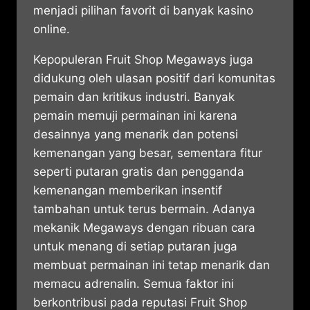
menjadi pilihan favorit di banyak kasino
online.
Kepopuleran Fruit Shop Megaways juga
didukung oleh ulasan positif dari komunitas
pemain dan kritikus industri. Banyak
pemain memuji permainan ini karena
desainnya yang menarik dan potensi
kemenangan yang besar, sementara fitur
seperti putaran gratis dan pengganda
kemenangan memberikan insentif
tambahan untuk terus bermain. Adanya
mekanik Megaways dengan ribuan cara
untuk menang di setiap putaran juga
membuat permainan ini tetap menarik dan
memacu adrenalin. Semua faktor ini
berkontribusi pada reputasi Fruit Shop