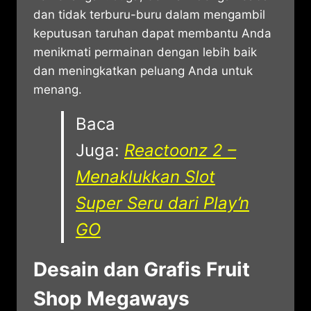
dan tidak terburu-buru dalam mengambil
keputusan taruhan dapat membantu Anda
menikmati permainan dengan lebih baik
dan meningkatkan peluang Anda untuk
menang.
Baca
Juga:
Reactoonz 2 –
Menaklukkan Slot
Super Seru dari Play’n
GO
Desain dan Grafis Fruit
Shop Megaways