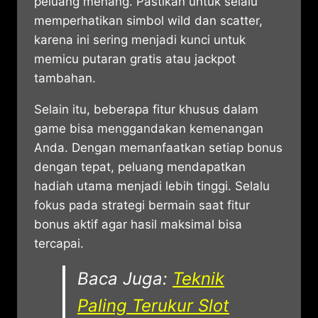
peluang menang. Pastikan untuk selalu
memperhatikan simbol wild dan scatter,
karena ini sering menjadi kunci untuk
memicu putaran gratis atau jackpot
tambahan.
Selain itu, beberapa fitur khusus dalam
game bisa menggandakan kemenangan
Anda. Dengan memanfaatkan setiap bonus
dengan tepat, peluang mendapatkan
hadiah utama menjadi lebih tinggi. Selalu
fokus pada strategi bermain saat fitur
bonus aktif agar hasil maksimal bisa
tercapai.
Baca Juga:
Teknik
Paling Terukur Slot