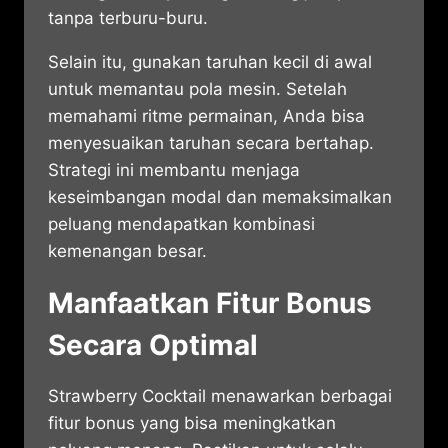
tanpa terburu-buru.
Selain itu, gunakan taruhan kecil di awal
untuk memantau pola mesin. Setelah
memahami ritme permainan, Anda bisa
menyesuaikan taruhan secara bertahap.
Strategi ini membantu menjaga
keseimbangan modal dan memaksimalkan
peluang mendapatkan kombinasi
kemenangan besar.
Manfaatkan Fitur Bonus
Secara Optimal
Strawberry Cocktail menawarkan berbagai
fitur bonus yang bisa meningkatkan