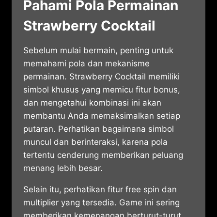
Pahami Pola Permainan
Strawberry Cocktail
Sebelum mulai bermain, penting untuk
memahami pola dan mekanisme
permainan. Strawberry Cocktail memiliki
simbol khusus yang memicu fitur bonus,
dan mengetahui kombinasi ini akan
membantu Anda memaksimalkan setiap
putaran. Perhatikan bagaimana simbol
muncul dan berinteraksi, karena pola
tertentu cenderung memberikan peluang
menang lebih besar.
Selain itu, perhatikan fitur free spin dan
multiplier yang tersedia. Game ini sering
memberikan kemenangan berturut-turut