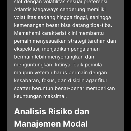
slot dengan volatilitas sesuai preferensi.
Atlantis Megaways cenderung memiliki
volatilitas sedang hingga tinggi, sehingga
kemenangan besar bisa datang tiba-tiba.
Memahami karakteristik ini membantu
pemain menyesuaikan strategi taruhan dan
ekspektasi, menjadikan pengalaman
bermain lebih menyenangkan dan
menguntungkan. Intinya, baik pemula
maupun veteran harus bermain dengan
kesabaran, fokus, dan disiplin agar fitur
scatter beruntun benar-benar memberikan
keuntungan maksimal.
Analisis Risiko dan
Manajemen Modal