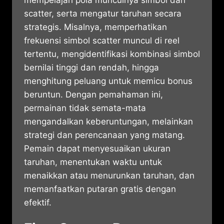
mempelajari pola munculnya simbol dan
scatter, serta mengatur taruhan secara
strategis. Misalnya, memperhatikan
frekuensi simbol scatter muncul di reel
tertentu, mengidentifikasi kombinasi simbol
bernilai tinggi dan rendah, hingga
menghitung peluang untuk memicu bonus
beruntun. Dengan pemahaman ini,
permainan tidak semata-mata
mengandalkan keberuntungan, melainkan
strategi dan perencanaan yang matang.
Pemain dapat menyesuaikan ukuran
taruhan, menentukan waktu untuk
menaikkan atau menurunkan taruhan, dan
memanfaatkan putaran gratis dengan
efektif.