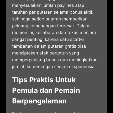
menyesuaikan jumlah paylines atau
taruhan per putaran selama bonus aktif,
sehingga setiap putaran memberikan
peluang kemenangan terbesar. Dalam
momen ini, kesabaran dan fokus menjadi
sangat penting, karena satu scatter
tambahan dalam putaran gratis bisa
menciptakan efek beruntun yang
memperpanjang bonus dan meningkatkan
jumlah kemenangan secara eksponensial.
Tips Praktis Untuk
Pemula dan Pemain
Berpengalaman