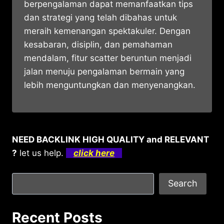
berpengalaman dapat memanfaatkan tips
dan strategi yang telah dibahas untuk
meraih kemenangan spektakuler. Dengan
kesabaran, disiplin, dan pemahaman
mendalam, fitur scatter beruntun menjadi
jalan menuju pengalaman bermain yang
lebih menguntungkan dan menyenangkan.
NEED BACKLINK HIGH QUALITY and RELEVANT
?
let us help.
click here
Search
Search
Recent Posts