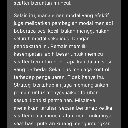
scatter beruntun muncul.
Selain itu, manajemen modal yang efektif
juga melibatkan pembagian modal menjadi
beberapa sesi kecil, bukan menggunakan
seluruh modal sekaligus. Dengan
pendekatan ini. Pemain memiliki
kesempatan lebih besar untuk memicu
scatter beruntun beberapa kali dalam sesi
yang berbeda. Sekaligus menjaga kontrol
terhadap pengeluaran. Tidak hanya itu.
Strategi bertahap ini juga memungkinkan
pemain untuk menyesuaikan taruhan
sesuai kondisi permainan. Misalnya
menaikkan taruhan secara bertahap ketika
scatter mulai muncul atau menurunkannya
saat hasil putaran kurang menguntungkan.