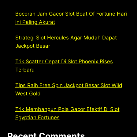
Bocoran Jam Gacor Slot Boat Of Fortune Hari
Ini Paling Akurat
Strategi Slot Hercules Agar Mudah Dapat
Jackpot Besar
Trik Scatter Cepat Di Slot Phoenix Rises
Terbaru
Tips Raih Free Spin Jackpot Besar Slot Wild
West Gold
Trik Membangun Pola Gacor Efektif Di Slot
Egyptian Fortunes
Recent Comments