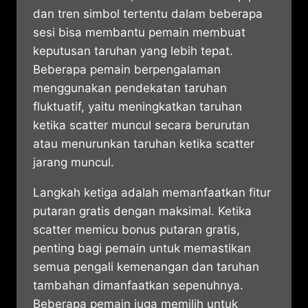
dan tren simbol tertentu dalam beberapa
sesi bisa membantu pemain membuat
keputusan taruhan yang lebih tepat.
Beberapa pemain berpengalaman
menggunakan pendekatan taruhan
fluktuatif, yaitu meningkatkan taruhan
ketika scatter muncul secara berurutan
atau menurunkan taruhan ketika scatter
jarang muncul.
Langkah ketiga adalah memanfaatkan fitur
putaran gratis dengan maksimal. Ketika
scatter memicu bonus putaran gratis,
penting bagi pemain untuk memastikan
semua pengali kemenangan dan taruhan
tambahan dimanfaatkan sepenuhnya.
Beberapa pemain juga memilih untuk