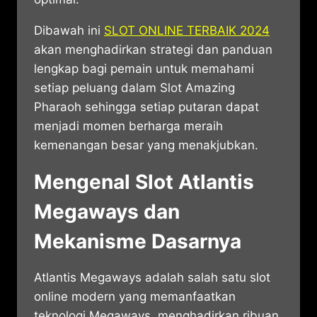
Dibawah ini
SLOT ONLINE TERBAIK 2024
akan menghadirkan strategi dan panduan
lengkap bagi pemain untuk memahami
setiap peluang dalam Slot Amazing
Pharaoh sehingga setiap putaran dapat
menjadi momen berharga meraih
kemenangan besar yang menakjubkan.
Mengenal Slot Atlantis
Megaways dan
Mekanisme Dasarnya
Atlantis Megaways adalah salah satu slot
online modern yang memanfaatkan
teknologi Megaways, menghadirkan ribuan