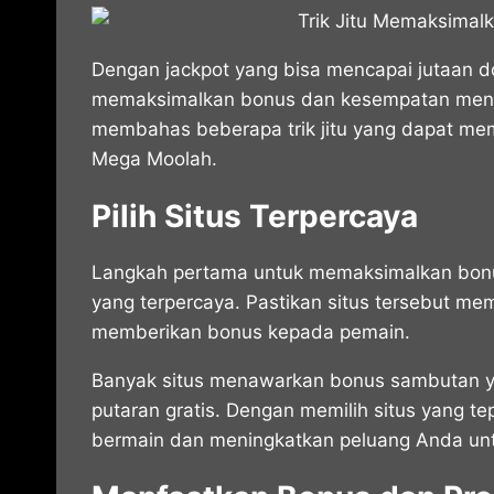
Dengan jackpot yang bisa mencapai jutaan d
memaksimalkan bonus dan kesempatan mena
membahas beberapa trik jitu yang dapat m
Mega Moolah.
Pilih Situs Terpercaya
Langkah pertama untuk memaksimalkan bonus
yang terpercaya. Pastikan situs tersebut memi
memberikan bonus kepada pemain.
Banyak situs menawarkan bonus sambutan y
putaran gratis. Dengan memilih situs yang t
bermain dan meningkatkan peluang Anda un