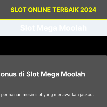
SLOT ONLINE TERBAIK 2024
Slot Mega Moolah
Bonus di Slot Mega Moolah
u permainan mesin slot yang menawarkan jackpot