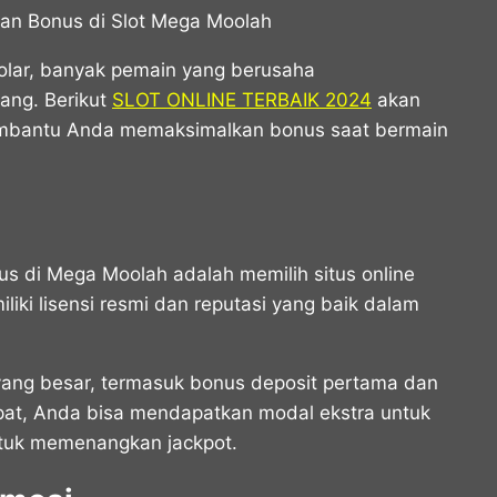
olar, banyak pemain yang berusaha
ng. Berikut
SLOT ONLINE TERBAIK 2024
akan
embantu Anda memaksimalkan bonus saat bermain
 di Mega Moolah adalah memilih situs online
liki lisensi resmi dan reputasi yang baik dalam
ang besar, termasuk bonus deposit pertama dan
epat, Anda bisa mendapatkan modal ekstra untuk
tuk memenangkan jackpot.