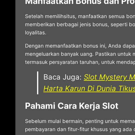
Manfaatkan Bonus dan Pr
Setelah memilihsitus, manfaatkan semua bonu
memberikan berbagai jenis bonus, seperti b
loyalitas.
Dengan memanfaatkan bonus ini, Anda dapat
mengeluarkan banyak uang. Pastikan untuk 
termasuk persyaratan taruhan, untuk menda
Baca Juga:
Slot Mystery M
Harta Karun Di Dunia Tiku
Pahami Cara Kerja Slot
Sebelum mulai bermain, penting untuk memaha
pembayaran dan fitur-fitur khusus yang ada 