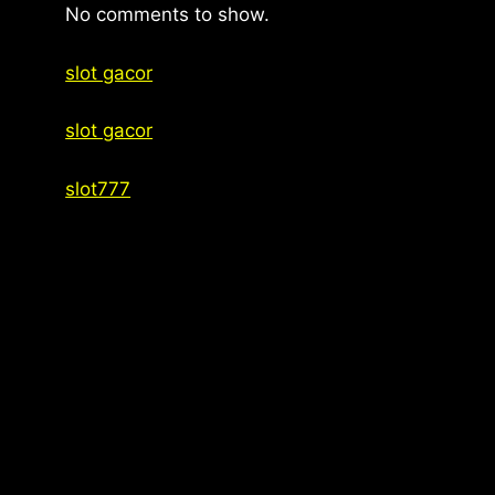
No comments to show.
slot gacor
slot gacor
slot777