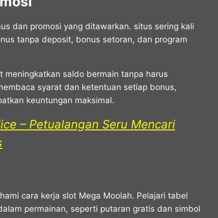
omosi
s dan promosi yang ditawarkan. situs sering kali
onus tanpa deposit, bonus setoran, dan program
 meningkatkan saldo bermain tanpa harus
membaca syarat dan ketentuan setiap bonus,
patkan keuntungan maksimal.
ice – Petualangan Seru Mencari
s
mi cara kerja slot Mega Moolah. Pelajari tabel
dalam permainan, seperti putaran gratis dan simbol