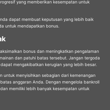
t progresif yang memberikan kesempatan untuk
da dapat membuat keputusan yang lebih baik
nda untuk mendapatkan bonus.
ak
maksimalkan bonus dan meningkatkan pengalaman
ainan dan patuhi batas tersebut. Jangan tergoda
i dapat mengakibatkan kerugian yang lebih besar.
an untuk menyisihkan sebagian dari kemenangan
batas anggaran Anda. Dengan mengelola bankroll
 dan memiliki lebih banyak kesempatan untuk