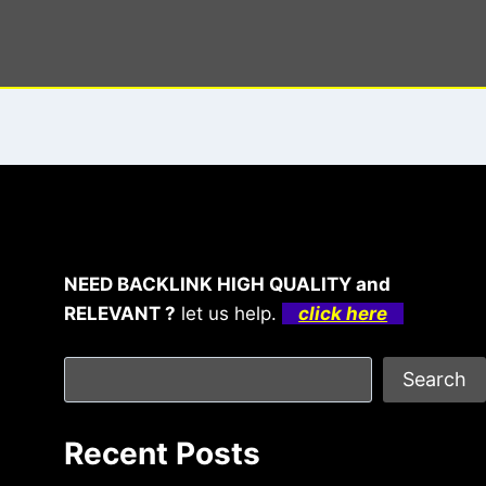
NEED BACKLINK HIGH QUALITY and
RELEVANT ?
let us help.
click here
Search
Search
Recent Posts