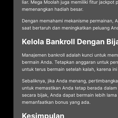
liar. Mega Moolah juga memiliki fitur jackpo
memenangkan hadiah besar.
Dengan memahami mekanisme permainan, An
saat bertaruh dan meningkatkan peluang A
Kelola Bankroll Dengan Bij
Manajemen bankroll adalah kunci untuk me
bermain Anda. Tetapkan anggaran untuk perm
untuk terus bermain setelah kalah, karena in
Sebaliknya, jika Anda menang, pertimbangk
untuk memastikan Anda tetap berada dalam 
secara bijak, Anda dapat bermain lebih lama
memanfaatkan bonus yang ada.
Kesimpulan