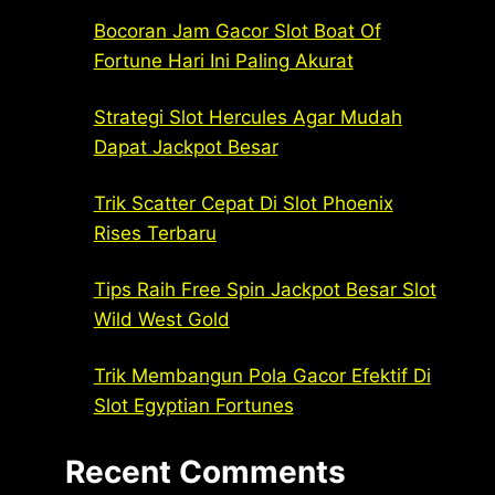
Bocoran Jam Gacor Slot Boat Of
Fortune Hari Ini Paling Akurat
Strategi Slot Hercules Agar Mudah
Dapat Jackpot Besar
Trik Scatter Cepat Di Slot Phoenix
Rises Terbaru
Tips Raih Free Spin Jackpot Besar Slot
Wild West Gold
Trik Membangun Pola Gacor Efektif Di
Slot Egyptian Fortunes
Recent Comments