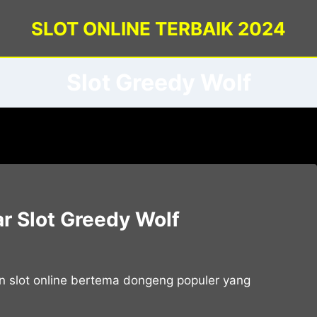
SLOT ONLINE TERBAIK 2024
Slot Greedy Wolf
r Slot Greedy Wolf
n slot online bertema dongeng populer yang