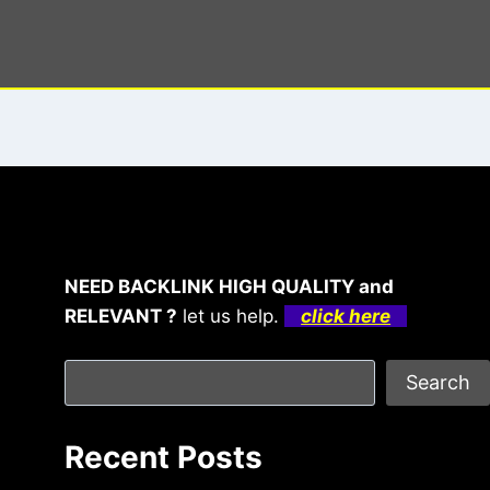
NEED BACKLINK HIGH QUALITY and
RELEVANT ?
let us help.
click here
Search
Search
Recent Posts