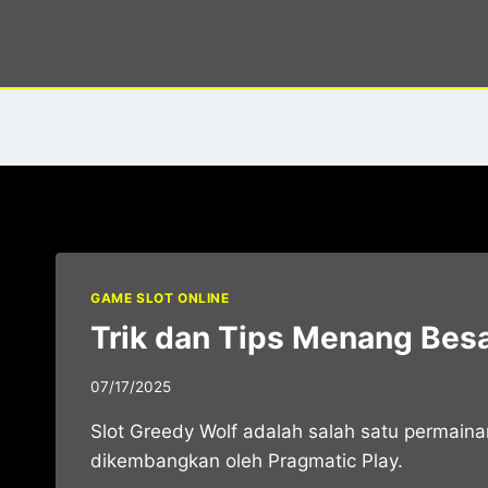
Skip
to
content
GAME SLOT ONLINE
Trik dan Tips Menang Besa
07/17/2025
Slot Greedy Wolf adalah salah satu permaina
dikembangkan oleh Pragmatic Play.