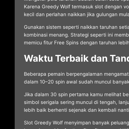
Karena Greedy Wolf termasuk slot dengan vol
kecil dan perlahan naikkan jika gulungan mu
Gunakan sistem seperti naikkan taruhan setia
kombinasi menang. Strategi seperti ini me
memicu fitur Free Spins dengan taruhan lebih 
Waktu Terbaik dan Tand
Beberapa pemain berpengalaman mengamati 
dalam 10–20 spin awal sudah muncul banyak 
Jika dalam 30 spin pertama kamu melihat 
simbol serigala sering muncul di tengah, lan
lebih baik berhenti sejenak dan kembali nanti
Slot Greedy Wolf menyimpan banyak peluang