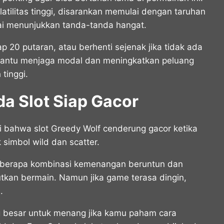
atilitas tinggi, disarankan memulai dengan taruhan
lai menunjukkan tanda-tanda hangat.
p 20 putaran, atau berhenti sejenak jika tidak ada
mbantu menjaga modal dan meningkatkan peluang
tinggi.
a Slot Siap Gacor
bahwa slot Greedy Wolf cenderung gacor ketika
simbol wild dan scatter.
beberapa kombinasi kemenangan beruntun dan
jutkan bermain. Namun jika game terasa dingin,
.
 besar untuk menang jika kamu paham cara