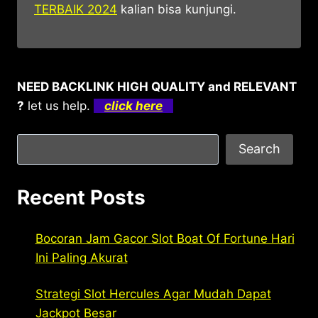
TERBAIK 2024
kalian bisa kunjungi.
NEED BACKLINK HIGH QUALITY and RELEVANT
?
let us help.
click here
Search
Search
Recent Posts
Bocoran Jam Gacor Slot Boat Of Fortune Hari
Ini Paling Akurat
Strategi Slot Hercules Agar Mudah Dapat
Jackpot Besar