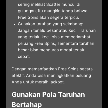
sering melihat Scatter muncul di
gulungan, itu mungkin tanda bahwa
Free Spins akan segera terpicu.
Gunakan taruhan yang seimbang:
Jangan terlalu besar atau kecil. Taruhan
yang terlalu kecil bisa memperlambat
peluang Free Spins, sementara taruhan
besar bisa menguras modal terlalu
cepat.
Dengan memanfaatkan Free Spins secara
efektif, Anda bisa meningkatkan peluang
Anda untuk meraih jackpot.
Gunakan Pola Taruhan
Bertahap