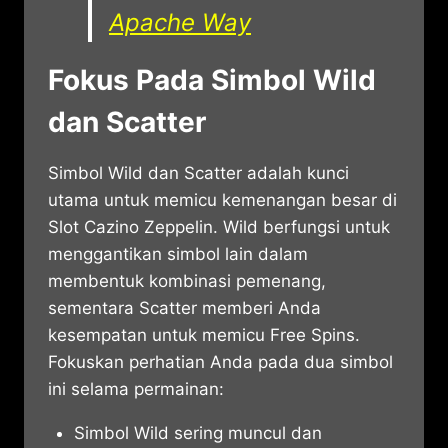
Apache Way
Fokus Pada Simbol Wild
dan Scatter
Simbol Wild dan Scatter adalah kunci
utama untuk memicu kemenangan besar di
Slot Cazino Zeppelin. Wild berfungsi untuk
menggantikan simbol lain dalam
membentuk kombinasi pemenang,
sementara Scatter memberi Anda
kesempatan untuk memicu Free Spins.
Fokuskan perhatian Anda pada dua simbol
ini selama permainan:
Simbol Wild sering muncul dan