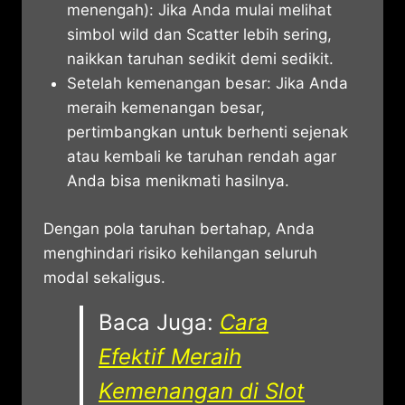
menengah): Jika Anda mulai melihat
simbol wild dan Scatter lebih sering,
naikkan taruhan sedikit demi sedikit.
Setelah kemenangan besar: Jika Anda
meraih kemenangan besar,
pertimbangkan untuk berhenti sejenak
atau kembali ke taruhan rendah agar
Anda bisa menikmati hasilnya.
Dengan pola taruhan bertahap, Anda
menghindari risiko kehilangan seluruh
modal sekaligus.
Baca Juga:
Cara
Efektif Meraih
Kemenangan di Slot