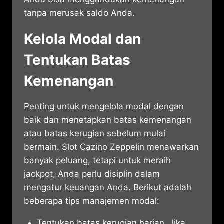
tanpa merusak saldo Anda.
Kelola Modal dan
Tentukan Batas
Kemenangan
Penting untuk mengelola modal dengan
baik dan menetapkan batas kemenangan
atau batas kerugian sebelum mulai
bermain. Slot Cazino Zeppelin menawarkan
banyak peluang, tetapi untuk meraih
jackpot, Anda perlu disiplin dalam
mengatur keuangan Anda. Berikut adalah
beberapa tips manajemen modal:
Tentukan batas kerugian harian. Jika