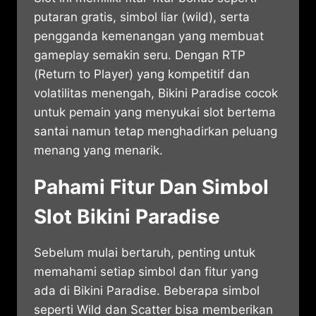
putaran gratis, simbol liar (wild), serta
pengganda kemenangan yang membuat
gameplay semakin seru. Dengan RTP
(Return to Player) yang kompetitif dan
volatilitas menengah, Bikini Paradise cocok
untuk pemain yang menyukai slot bertema
santai namun tetap menghadirkan peluang
menang yang menarik.
Pahami Fitur Dan Simbol
Slot Bikini Paradise
Sebelum mulai bertaruh, penting untuk
memahami setiap simbol dan fitur yang
ada di Bikini Paradise. Beberapa simbol
seperti Wild dan Scatter bisa memberikan