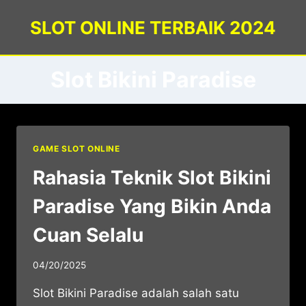
Skip
SLOT ONLINE TERBAIK 2024
to
content
Slot Bikini Paradise
GAME SLOT ONLINE
Rahasia Teknik Slot Bikini
Paradise Yang Bikin Anda
Cuan Selalu
04/20/2025
Slot Bikini Paradise adalah salah satu