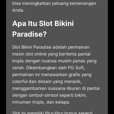
bisa meningkatkan peluang kemenangan
Anda.
Apa Itu Slot Bikini
Paradise?
Slot Bikini Paradise adalah permainan
mesin slot online yang bertema pantai
tropis dengan nuansa musim panas yang
cerah. Dikembangkan oleh PG Soft,
permainan ini menawarkan grafis yang
colorful dan desain yang menarik,
menggambarkan suasana liburan di pantai
dengan simbol-simbol seperti bikini,
minuman tropis, dan kelapa.
Slot ini memiliki fitur-fitur bonus seperti