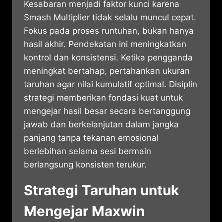
Kesabaran menjadi faktor kunci karena
Smash Multiplier tidak selalu muncul cepat.
Fokus pada proses runtuhan, bukan hanya
hasil akhir. Pendekatan ini meningkatkan
kontrol dan konsistensi. Ketika pengganda
meningkat bertahap, pertahankan ukuran
taruhan agar nilai kumulatif optimal. Disiplin
strategi memberikan fondasi kuat untuk
mengejar hasil besar secara bertanggung
jawab dan berkelanjutan dalam jangka
panjang tanpa tekanan emosional
berlebihan selama sesi bermain
berlangsung konsisten terukur.
Strategi Taruhan untuk
Mengejar Maxwin