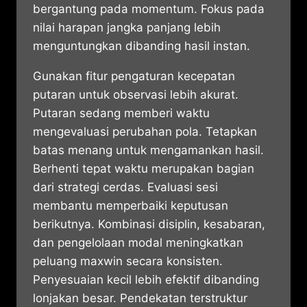
bergantung pada momentum. Fokus pada
nilai harapan jangka panjang lebih
menguntungkan dibanding hasil instan.
Gunakan fitur pengaturan kecepatan
putaran untuk observasi lebih akurat.
Putaran sedang memberi waktu
mengevaluasi perubahan pola. Tetapkan
batas menang untuk mengamankan hasil.
Berhenti tepat waktu merupakan bagian
dari strategi cerdas. Evaluasi sesi
membantu memperbaiki keputusan
berikutnya. Kombinasi disiplin, kesabaran,
dan pengelolaan modal meningkatkan
peluang maxwin secara konsisten.
Penyesuaian kecil lebih efektif dibanding
lonjakan besar. Pendekatan terstruktur