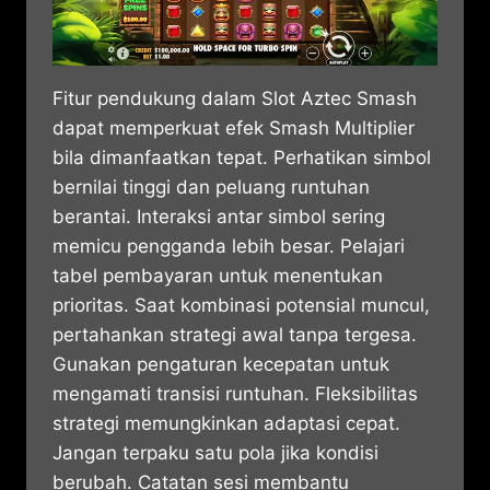
Fitur pendukung dalam Slot Aztec Smash
dapat memperkuat efek Smash Multiplier
bila dimanfaatkan tepat. Perhatikan simbol
bernilai tinggi dan peluang runtuhan
berantai. Interaksi antar simbol sering
memicu pengganda lebih besar. Pelajari
tabel pembayaran untuk menentukan
prioritas. Saat kombinasi potensial muncul,
pertahankan strategi awal tanpa tergesa.
Gunakan pengaturan kecepatan untuk
mengamati transisi runtuhan. Fleksibilitas
strategi memungkinkan adaptasi cepat.
Jangan terpaku satu pola jika kondisi
berubah. Catatan sesi membantu