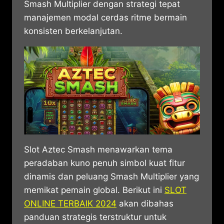
Smash Multiplier dengan strategi tepat
manajemen modal cerdas ritme bermain
konsisten berkelanjutan.
Slot Aztec Smash menawarkan tema
peradaban kuno penuh simbol kuat fitur
dinamis dan peluang Smash Multiplier yang
memikat pemain global. Berikut ini
SLOT
ONLINE TERBAIK 2024
akan dibahas
panduan strategis terstruktur untuk