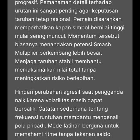
progresif. Pemahaman detail terhadap
urutan ini sangat penting agar keputusan
taruhan tetap rasional. Pemain disarankan
memperhatikan kapan simbol bernilai tinggi
mulai sering muncul. Momentum tersebut
biasanya menandakan potensi Smash
Multiplier berkembang lebih besar.
Menjaga taruhan stabil membantu
memaksimalkan nilai total tanpa
meningkatkan risiko berlebihan.
Hindari perubahan agresif saat pengganda
naik karena volatilitas masih dapat
berbalik. Catatan sederhana tentang
frekuensi runtuhan membantu mengenali
pola pribadi. Mode latihan berguna untuk
memahami ritme tanpa tekanan saldo.