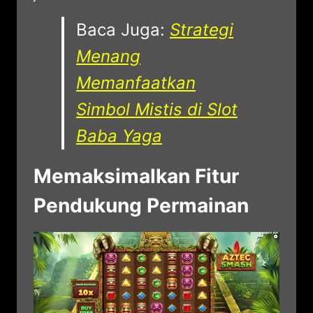
Baca Juga:
Strategi
Menang
Memanfaatkan
Simbol Mistis di Slot
Baba Yaga
Memaksimalkan Fitur
Pendukung Permainan