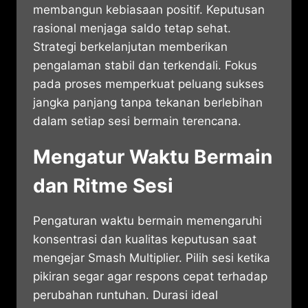
membangun kebiasaan positif. Keputusan
rasional menjaga saldo tetap sehat.
Strategi berkelanjutan memberikan
pengalaman stabil dan terkendali. Fokus
pada proses memperkuat peluang sukses
jangka panjang tanpa tekanan berlebihan
dalam setiap sesi bermain terencana.
Mengatur Waktu Bermain
dan Ritme Sesi
Pengaturan waktu bermain memengaruhi
konsentrasi dan kualitas keputusan saat
mengejar Smash Multiplier. Pilih sesi ketika
pikiran segar agar respons cepat terhadap
perubahan runtuhan. Durasi ideal