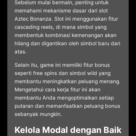
Sebelum mulai bermain, penting untuk
memahami mekanisme dasar dari slot
Aztec Bonanza. Slot ini menggunakan fitur
cascading reels, di mana simbol yang
membentuk kombinasi kemenangan akan
hilang dan digantikan oleh simbol baru dari
atas.
Selain itu, game ini memiliki fitur bonus
seperti free spins dan simbol wild yang
membantu meningkatkan peluang menang.
Mengetahui cara kerja fitur ini akan
membantu Anda mengoptimalkan setiap
putaran dan memanfaatkan peluang bonus
sebanyak mungkin.
Kelola Modal dengan Baik