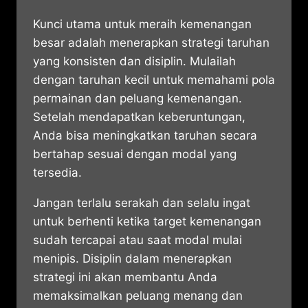
Kunci utama untuk meraih kemenangan
besar adalah menerapkan strategi taruhan
yang konsisten dan disiplin. Mulailah
dengan taruhan kecil untuk memahami pola
permainan dan peluang kemenangan.
Setelah mendapatkan keberuntungan,
Anda bisa meningkatkan taruhan secara
bertahap sesuai dengan modal yang
tersedia.
Jangan terlalu serakah dan selalu ingat
untuk berhenti ketika target kemenangan
sudah tercapai atau saat modal mulai
menipis. Disiplin dalam menerapkan
strategi ini akan membantu Anda
memaksimalkan peluang menang dan