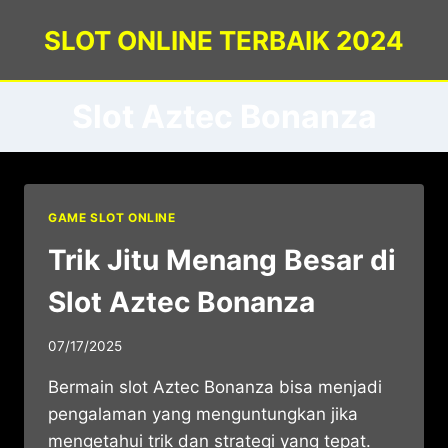
Skip
SLOT ONLINE TERBAIK 2024
to
content
Slot Aztec Bonanza
GAME SLOT ONLINE
Trik Jitu Menang Besar di
Slot Aztec Bonanza
07/17/2025
Bermain slot Aztec Bonanza bisa menjadi
pengalaman yang menguntungkan jika
mengetahui trik dan strategi yang tepat.