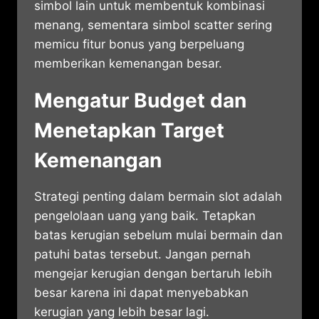
simbol lain untuk membentuk kombinasi
menang, sementara simbol scatter sering
memicu fitur bonus yang berpeluang
memberikan kemenangan besar.
Mengatur Budget dan
Menetapkan Target
Kemenangan
Strategi penting dalam bermain slot adalah
pengelolaan uang yang baik. Tetapkan
batas kerugian sebelum mulai bermain dan
patuhi batas tersebut. Jangan pernah
mengejar kerugian dengan bertaruh lebih
besar karena ini dapat menyebabkan
kerugian yang lebih besar lagi.