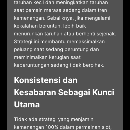
taruhan kecil dan meningkatkan taruhan
saat pemain merasa sedang dalam tren
kemenangan. Sebaliknya, jika mengalami
kekalahan beruntun, lebih baik
menurunkan taruhan atau berhenti sejenak.
Strategi ini membantu memaksimalkan
peluang saat sedang beruntung dan
meminimalkan kerugian saat
keberuntungan sedang tidak berpihak.
Konsistensi dan
Kesabaran Sebagai Kunci
Utama
Tidak ada strategi yang menjamin
kemenangan 100% dalam permainan slot,