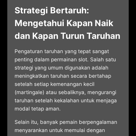
Strategi Bertaruh:
Mengetahui Kapan Naik
dan Kapan Turun Taruhan
Pengaturan taruhan yang tepat sangat
penting dalam permainan slot. Salah satu
strategi yang umum digunakan adalah
meningkatkan taruhan secara bertahap
setelah setiap kemenangan kecil
(martingale) atau sebaliknya, mengurangi
taruhan setelah kekalahan untuk menjaga
modal tetap aman.
Selain itu, banyak pemain berpengalaman
menyarankan untuk memulai dengan