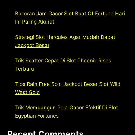
Bocoran Jam Gacor Slot Boat Of Fortune Hari
Ini Paling Akurat
Strategi Slot Hercules Agar Mudah Dapat
Jackpot Besar
Trik Scatter Cepat Di Slot Phoenix Rises
Terbaru
Tips Raih Free Spin Jackpot Besar Slot Wild
West Gold
Trik Membangun Pola Gacor Efektif Di Slot
Egyptian Fortunes
Recent Comments