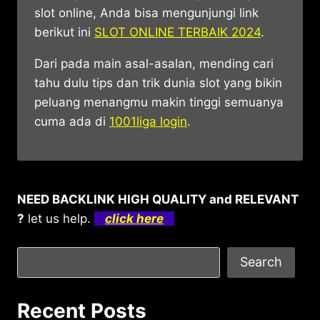
slot online, Anda bisa mengunjungi link
berikut ini
SLOT ONLINE TERBAIK 2024
.
Dari pada main asal-asalan, mending cari
tahu dulu tips dan trik dunia slot yang bikin
peluang menangmu makin tinggi semuanya
cuma ada di
1001liga login
.
NEED BACKLINK HIGH QUALITY and RELEVANT
?
let us help.
click here
Search
Search
Recent Posts