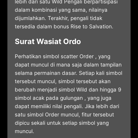
lebih dari satu Wild Pengali berpartisipasi
dalam kombinasi yang sama, nilainya
dijumlahkan. Terakhir, pengali tidak
tersedia dalam bonus Rise to Salvation.
Surat Wasiat Ordo
Perhatikan simbol scatter Order , yang
dapat muncul di mana saja dalam tampilan
selama permainan dasar. Setiap kali simbol
tersebut muncul, simbol tersebut akan
berubah menjadi simbol Wild dan hingga 9
simbol acak pada gulungan , yang juga
dapat memiliki nilai pengali. Jika lebih dari
satu simbol Order muncul, fitur tersebut
dipicu sekali untuk setiap simbol yang
muncul.