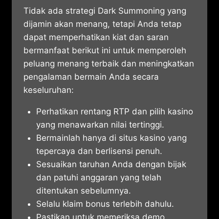
Tidak ada strategi Dark Summoning yang
dijamin akan menang, tetapi Anda tetap
dapat memperhatikan kiat dan saran
bermanfaat berikut ini untuk memperoleh
peluang menang terbaik dan meningkatkan
pengalaman bermain Anda secara
keseluruhan:
Perhatikan rentang RTP dan pilih kasino
yang menawarkan nilai tertinggi.
Bermainlah hanya di situs kasino yang
tepercaya dan berlisensi penuh.
Sesuaikan taruhan Anda dengan bijak
dan patuhi anggaran yang telah
ditentukan sebelumnya.
Selalu klaim bonus terlebih dahulu.
Pastikan untuk memeriksa demo