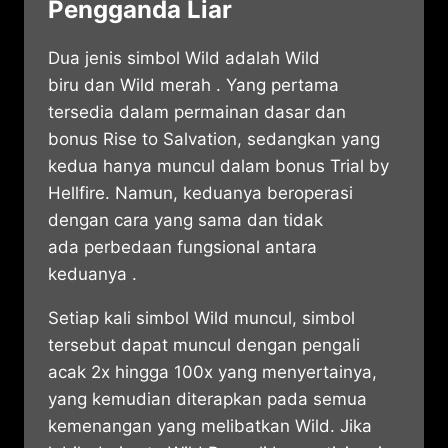
Pengganda Liar
Dua jenis simbol Wild adalah Wild
biru dan Wild merah . Yang pertama
tersedia dalam permainan dasar dan
bonus Rise to Salvation, sedangkan yang
kedua hanya muncul dalam bonus Trial by
Hellfire. Namun, keduanya beroperasi
dengan cara yang sama dan tidak
ada perbedaan fungsional antara
keduanya .
Setiap kali simbol Wild muncul, simbol
tersebut dapat muncul dengan pengali
acak 2x hingga 100x yang menyertainya,
yang kemudian diterapkan pada semua
kemenangan yang melibatkan Wild. Jika