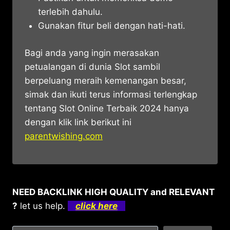
terlebih dahulu.
Gunakan fitur beli dengan hati-hati.
Bagi anda yang ingin merasakan
petualangan di dunia Slot sambil
berpeluang meraih kemenangan besar,
simak dan ikuti terus informasi terlengkap
tentang Slot Online Terbaik 2024 hanya
dengan klik link berikut ini
parentwishing.com
NEED BACKLINK HIGH QUALITY and RELEVANT
?
let us help.
click here