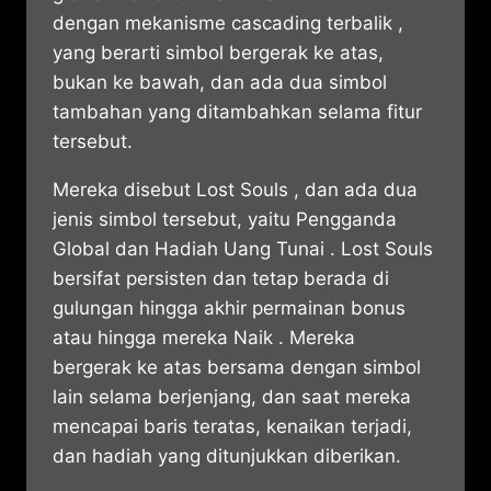
dengan mekanisme cascading terbalik ,
yang berarti simbol bergerak ke atas,
bukan ke bawah, dan ada dua simbol
tambahan yang ditambahkan selama fitur
tersebut.
Mereka disebut Lost Souls , dan ada dua
jenis simbol tersebut, yaitu Pengganda
Global dan Hadiah Uang Tunai . Lost Souls
bersifat persisten dan tetap berada di
gulungan hingga akhir permainan bonus
atau hingga mereka Naik . Mereka
bergerak ke atas bersama dengan simbol
lain selama berjenjang, dan saat mereka
mencapai baris teratas, kenaikan terjadi,
dan hadiah yang ditunjukkan diberikan.