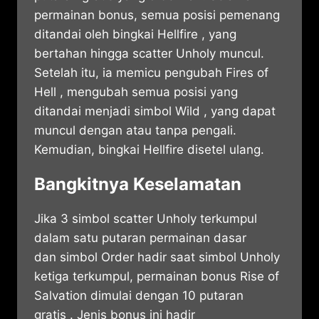
permainan bonus, semua posisi pemenang
ditandai oleh bingkai Hellfire , yang
bertahan hingga scatter Unholy muncul.
Setelah itu, ia memicu pengubah Fires of
Hell , mengubah semua posisi yang
ditandai menjadi simbol Wild , yang dapat
muncul dengan atau tanpa pengali.
Kemudian, bingkai Hellfire disetel ulang.
Bangkitnya Keselamatan
Jika 3 simbol scatter Unholy terkumpul
dalam satu putaran permainan dasar
dan simbol Order hadir saat simbol Unholy
ketiga terkumpul, permainan bonus Rise of
Salvation dimulai dengan 10 putaran
gratis . Jenis bonus ini hadir