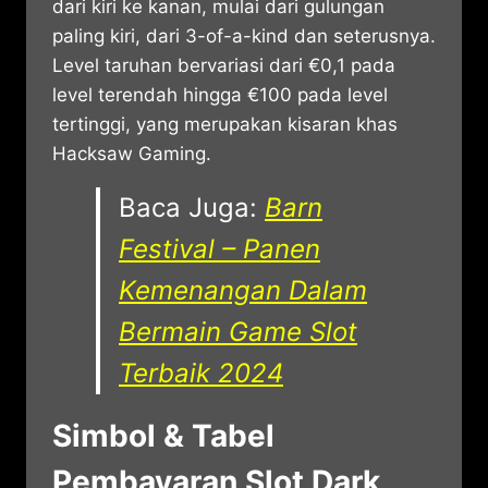
dari kiri ke kanan, mulai dari gulungan
paling kiri, dari 3-of-a-kind dan seterusnya.
Level taruhan bervariasi dari €0,1 pada
level terendah hingga €100 pada level
tertinggi, yang merupakan kisaran khas
Hacksaw Gaming.
Baca Juga:
Barn
Festival – Panen
Kemenangan Dalam
Bermain Game Slot
Terbaik 2024
Simbol & Tabel
Pembayaran Slot Dark