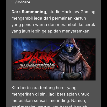
08/05/2024
Dark Summoning
, studio Hacksaw Gaming
mengambil jeda dari permainan kartun
yang penuh warna dan merambah ke ceruk
yang jauh lebih gelap dan menyeramkan.
Kita berbicara tentang horor yang
mengerikan di sini, jadi bersiaplah untuk
merasakan sensasi merinding. Namun,