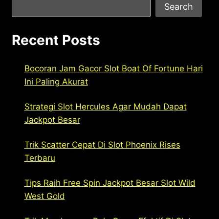
Search
Search
Recent Posts
Bocoran Jam Gacor Slot Boat Of Fortune Hari
Ini Paling Akurat
Strategi Slot Hercules Agar Mudah Dapat
Jackpot Besar
Trik Scatter Cepat Di Slot Phoenix Rises
Terbaru
Tips Raih Free Spin Jackpot Besar Slot Wild
West Gold