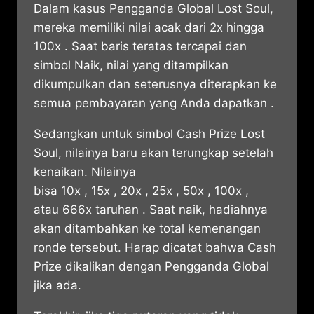
Dalam kasus Pengganda Global Lost Soul,
mereka memiliki nilai acak dari 2x hingga
100x . Saat baris teratas tercapai dan
simbol Naik, nilai yang ditampilkan
dikumpulkan dan seterusnya diterapkan ke
semua pembayaran yang Anda dapatkan .
Sedangkan untuk simbol Cash Prize Lost
Soul, nilainya baru akan terungkap setelah
kenaikan. Nilainya
bisa 10x , 15x , 20x , 25x , 50x , 100x ,
atau 666x taruhan . Saat naik, hadiahnya
akan ditambahkan ke total kemenangan
ronde tersebut. Harap dicatat bahwa Cash
Prize dikalikan dengan Pengganda Global
jika ada.