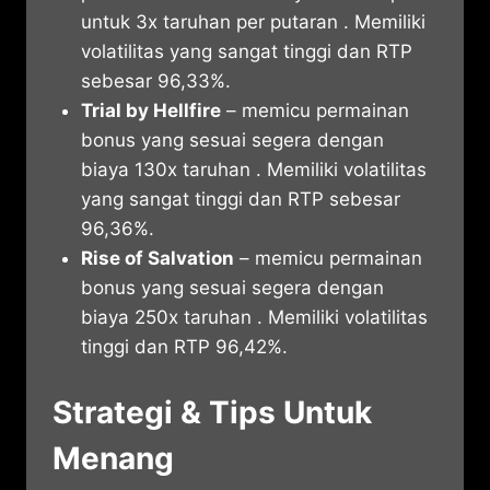
untuk
3x taruhan per putaran
. Memiliki
volatilitas yang sangat tinggi dan RTP
sebesar 96,33%.
Trial by Hellfire
– memicu permainan
bonus yang sesuai segera dengan
biaya
130x taruhan
. Memiliki volatilitas
yang sangat tinggi dan RTP sebesar
96,36%.
Rise of Salvation
– memicu permainan
bonus yang sesuai segera dengan
biaya
250x taruhan . Memiliki volatilitas
tinggi dan RTP 96,42%.
Strategi & Tips Untuk
Menang