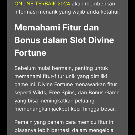
ONLINE TERBAIK 2024
akan memberikan
informasi menarik yang wajib anda ketahui.
Memahami Fitur dan
Bonus dalam Slot Divine
Fortune
Sebelum mulai bermain, penting untuk
memahami fitur-fitur unik yang dimiliki
game ini. Divine Fortune menawarkan fitur
seperti Wilds, Free Spins, dan Bonus Game
yang bisa meningkatkan peluang
memenangkan jackpot kecil hingga besar.
Pemain yang paham cara memicu fitur ini
biasanya lebih berhasil dalam mengelola