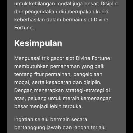
untuk kehilangan modal juga besar. Disiplin
dan pengendalian diri merupakan kunci
keberhasilan dalam bermain slot Divine
Fortune.
Kesimpulan
Menguasai trik gacor slot Divine Fortune
membutuhkan pemahaman yang baik
tentang fitur permainan, pengelolaan
modal, serta kesabaran dan disiplin.
Dengan menerapkan strategi-strategi di
atas, peluang untuk meraih kemenangan
besar menjadi lebih terbuka.
Ingatlah selalu bermain secara
bertanggung jawab dan jangan terlalu