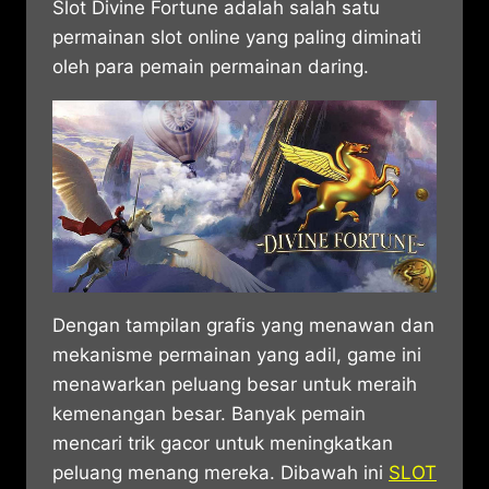
Slot Divine Fortune adalah salah satu
permainan slot online yang paling diminati
oleh para pemain permainan daring.
Dengan tampilan grafis yang menawan dan
mekanisme permainan yang adil, game ini
menawarkan peluang besar untuk meraih
kemenangan besar. Banyak pemain
mencari trik gacor untuk meningkatkan
peluang menang mereka. Dibawah ini
SLOT