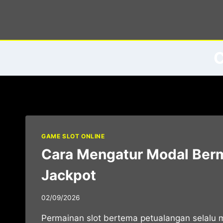
Skip
to
content
C
GAME SLOT ONLINE
Cara Mengatur Modal Berm
Jackpot
02/09/2026
Permainan slot bertema petualangan selalu me