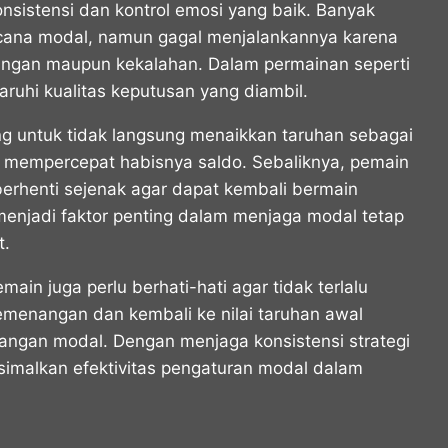
onsistensi dan kontrol emosi yang baik. Banyak
cana modal, namun gagal menjalankannya karena
angan maupun kekalahan. Dalam permainan seperti
ruhi kualitas keputusan yang diambil.
ng untuk tidak langsung menaikkan taruhan sebagai
ali mempercepat habisnya saldo. Sebaliknya, pemain
erhenti sejenak agar dapat kembali bermain
 menjadi faktor penting dalam menjaga modal tetap
t.
ain juga perlu berhati-hati agar tidak terlalu
emenangan dan kembali ke nilai taruhan awal
angan modal. Dengan menjaga konsistensi strategi
imalkan efektivitas pengaturan modal dalam