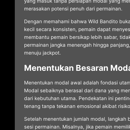
yang masuk tanpa persiapan modal yang me
merasakan potensi penuh dari permainan.
Dengan memahami bahwa Wild Bandito bukan
kecil secara konsisten, pemain dapat menye
membantu pemain bersikap lebih sabar, tida
permainan jangka menengah hingga panjang,
menuju jackpot.
Menentukan Besaran Modal
Menentukan modal awal adalah fondasi utam
Modal sebaiknya berasal dari dana yang mem
dari kebutuhan utama. Pendekatan ini penti
tenang tanpa tekanan emosional akibat risiko
Setelah menentukan jumlah modal, langkah 
sesi permainan. Misalnya, jika pemain memili