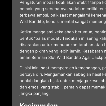
Pengaturan modal tidak akan efektif tanpa k
pemain yang sebenarnya sudah memiliki ren
terbawa emosi, baik saat mengalami kemen
Wild Bandito, kondisi mental sangat memenga
Ketika mengalami kekalahan beruntun, penti
bentuk “balas modal”. Tindakan ini sering k
disarankan untuk menurunkan taruhan atau b
dengan pikiran yang lebih jernih. Kesabaran
aman Bermain Slot Wild Bandito Agar Jackpo
Di sisi lain, saat memperoleh kemenangan, pem
percaya diri. Mengamankan sebagian hasil k
adalah langkah bijak untuk menjaga keseimb
dan emosi yang stabil, pemain dapat memaks
jangka panjang.
Kesimpulan