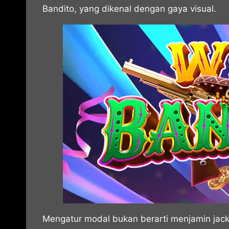
Bandito, yang dikenal dengan gaya visual.
Mengatur modal bukan berarti menjamin jack