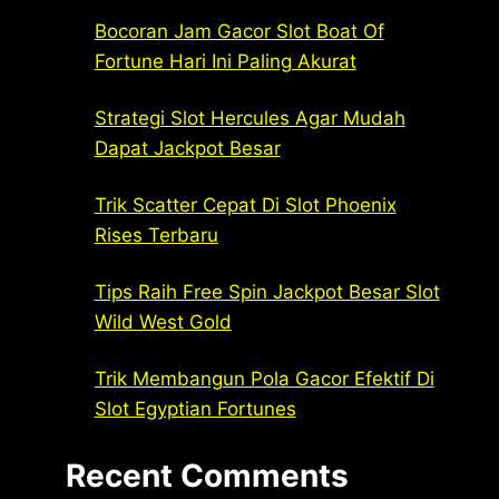
Bocoran Jam Gacor Slot Boat Of
Fortune Hari Ini Paling Akurat
Strategi Slot Hercules Agar Mudah
Dapat Jackpot Besar
Trik Scatter Cepat Di Slot Phoenix
Rises Terbaru
Tips Raih Free Spin Jackpot Besar Slot
Wild West Gold
Trik Membangun Pola Gacor Efektif Di
Slot Egyptian Fortunes
Recent Comments