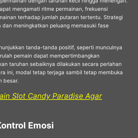
 permainan dengan taruhan kecil hingga menengah.
apat mengamati ritme permainan, frekuensi
ainan terhadap jumlah putaran tertentu. Strategi
a dan meningkatkan peluang memasuki fase
unjukkan tanda-tanda positif, seperti munculnya
 barulah pemain dapat mempertimbangkan
kan taruhan sebaiknya dilakukan secara perlahan
ara ini, modal tetap terjaga sambil tetap membuka
h besar.
Main Slot Candy Paradise Agar
ontrol Emosi