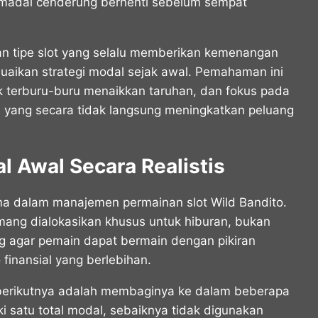
madai cenderung berhenti sebelum sempat
 tipe slot yang selalu memberikan kemenangan
suaikan strategi modal sejak awal. Pemahaman ini
k terburu-buru menaikkan taruhan, dan fokus pada
 yang secara tidak langsung meningkatkan peluang
 Awal Secara Realistis
a dalam manajemen permainan slot Wild Bandito.
ang dialokasikan khusus untuk hiburan, bukan
ng agar pemain dapat bermain dengan pikiran
 finansial yang berlebihan.
berikutnya adalah membaginya ke dalam beberapa
ki satu total modal, sebaiknya tidak digunakan