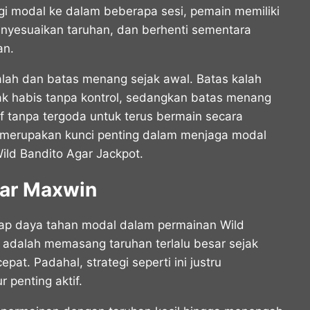
i modal ke dalam beberapa sesi, pemain memiliki
nyesuaikan taruhan, dan berhenti sementara
an.
alah dan batas menang sejak awal. Batas kalah
ak habis tanpa kontrol, sedangkan batas menang
 tanpa tergoda untuk terus bermain secara
ni merupakan kunci penting dalam menjaga modal
Wild Bandito Agar Jackpot.
gar Maxwin
adap daya tahan modal dalam permainan Wild
 adalah memasang taruhan terlalu besar sejak
t. Padahal, strategi seperti ini justru
 penting aktif.