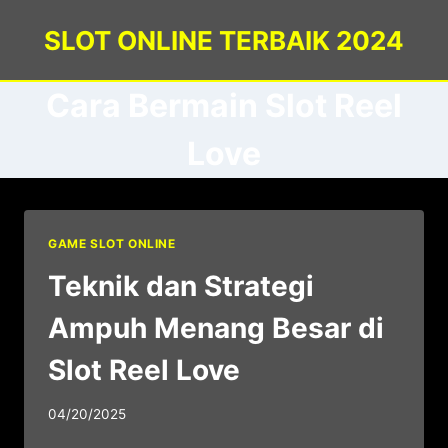
Skip
SLOT ONLINE TERBAIK 2024
to
content
Cara Bermain Slot Reel
Love
GAME SLOT ONLINE
Teknik dan Strategi
Ampuh Menang Besar di
Slot Reel Love
04/20/2025