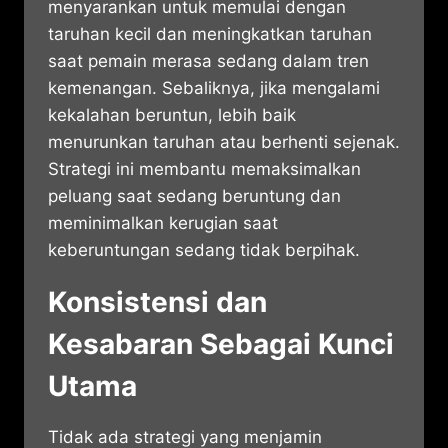
menyarankan untuk memulai dengan
taruhan kecil dan meningkatkan taruhan
saat pemain merasa sedang dalam tren
kemenangan. Sebaliknya, jika mengalami
kekalahan beruntun, lebih baik
menurunkan taruhan atau berhenti sejenak.
Strategi ini membantu memaksimalkan
peluang saat sedang beruntung dan
meminimalkan kerugian saat
keberuntungan sedang tidak berpihak.
Konsistensi dan
Kesabaran Sebagai Kunci
Utama
Tidak ada strategi yang menjamin