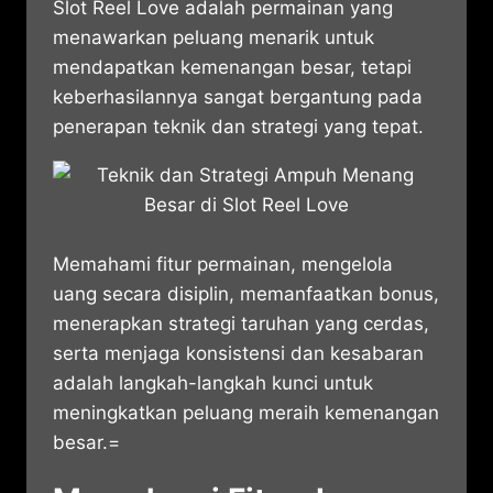
Slot Reel Love adalah permainan yang
menawarkan peluang menarik untuk
mendapatkan kemenangan besar, tetapi
keberhasilannya sangat bergantung pada
penerapan teknik dan strategi yang tepat.
Memahami fitur permainan, mengelola
uang secara disiplin, memanfaatkan bonus,
menerapkan strategi taruhan yang cerdas,
serta menjaga konsistensi dan kesabaran
adalah langkah-langkah kunci untuk
meningkatkan peluang meraih kemenangan
besar.=