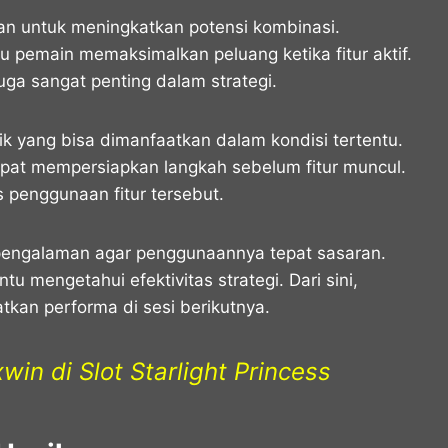
kan untuk meningkatkan potensi kombinasi.
 pemain memaksimalkan peluang ketika fitur aktif.
uga sangat penting dalam strategi.
unik yang bisa dimanfaatkan dalam kondisi tertentu.
apat mempersiapkan langkah sebelum fitur muncul.
s penggunaan fitur tersebut.
 pengalaman agar penggunaannya tepat sasaran.
tu mengetahui efektivitas strategi. Dari sini,
kan performa di sesi berikutnya.
in di Slot Starlight Princess