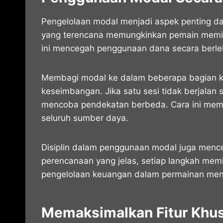
Pengelolaan modal menjadi aspek penting da
yang terencana memungkinkan pemain memiliki
ini mencegah penggunaan dana secara berle
Membagi modal ke dalam beberapa bagian ke
keseimbangan. Jika satu sesi tidak berjalan
mencoba pendekatan berbeda. Cara ini mem
seluruh sumber daya.
Disiplin dalam penggunaan modal juga menc
perencanaan yang jelas, setiap langkah memil
pengelolaan keuangan dalam permainan menjad
Memaksimalkan Fitur Khu