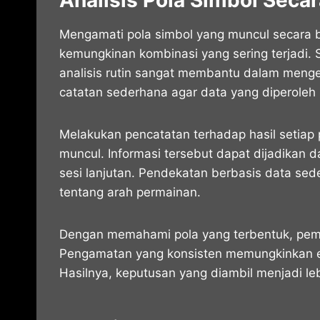
Analisis Pola Simbol Secar
Mengamati pola simbol yang muncul secara
kemungkinan kombinasi yang sering terjadi. S
analisis rutin sangat membantu dalam mengen
catatan sederhana agar data yang diperoleh l
Melakukan pencatatan terhadap hasil seti
muncul. Informasi tersebut dapat dijadikan
sesi lanjutan. Pendekatan berbasis data sed
tentang arah permainan.
Dengan memahami pola yang terbentuk, pemain
Pengamatan yang konsisten memungkinkan ev
Hasilnya, keputusan yang diambil menjadi leb