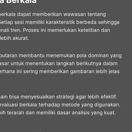
a Berkala
 berkala dapat memberikan wawasan tentang
etiap sesi memiliki karakteristik berbeda sehingga
ali tren. Proses ini memerlukan ketelitian dan
ebih akurat.
ap putaran membantu menemukan pola dominan yang
 dasar untuk menentukan langkah berikutnya dalam
erhana ini sering memberikan gambaran lebih jelas
 bisa menyesuaikan strategi agar lebih efektif.
aluasi berkala terhadap metode yang digunakan.
ih terarah dan memiliki dasar analisis yang kuat.