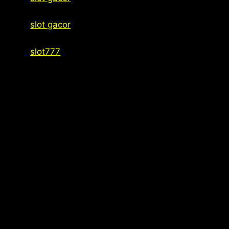
slot gacor
slot777