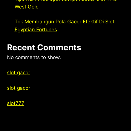
West Gold
Trik Membangun Pola Gacor Efektif Di Slot
Egyptian Fortunes
Recent Comments
No comments to show.
slot gacor
slot gacor
slot777