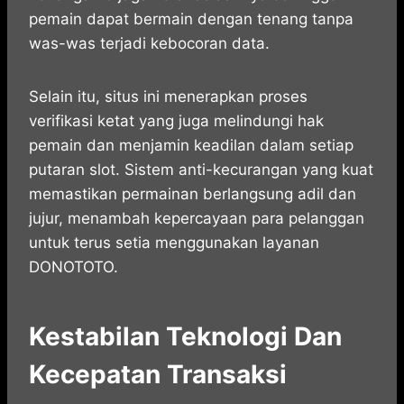
pemain dapat bermain dengan tenang tanpa
was-was terjadi kebocoran data.
Selain itu, situs ini menerapkan proses
verifikasi ketat yang juga melindungi hak
pemain dan menjamin keadilan dalam setiap
putaran slot. Sistem anti-kecurangan yang kuat
memastikan permainan berlangsung adil dan
jujur, menambah kepercayaan para pelanggan
untuk terus setia menggunakan layanan
DONOTOTO.
Kestabilan Teknologi Dan
Kecepatan Transaksi