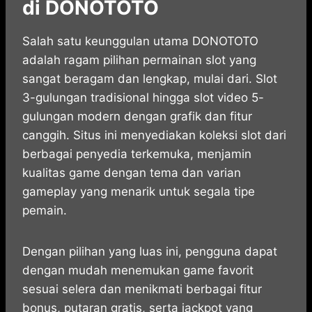
di DONOTOTO
Salah satu keunggulan utama DONOTOTO
adalah ragam pilihan permainan slot yang
sangat beragam dan lengkap, mulai dari. Slot
3-gulungan tradisional hingga slot video 5-
gulungan modern dengan grafik dan fitur
canggih. Situs ini menyediakan koleksi slot dari
berbagai penyedia terkemuka, menjamin
kualitas game dengan tema dan varian
gameplay yang menarik untuk segala tipe
pemain.
Dengan pilihan yang luas ini, pengguna dapat
dengan mudah menemukan game favorit
sesuai selera dan menikmati berbagai fitur
bonus, putaran gratis, serta jackpot yang