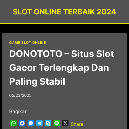
Skip
SLOT ONLINE TERBAIK 2024
to
content
GAME SLOT ONLINE
DONOTOTO – Situs Slot
Gacor Terlengkap Dan
Paling Stabil
05/23/2025
Bagikan
W
F
M
T
S
L
X
Share